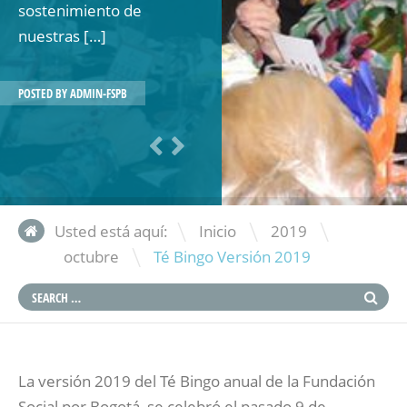
sostenimiento de
nuestras […]
POSTED BY
ADMIN-FSPB
\
\
Usted está aquí:
Inicio
2019
\
octubre
Té Bingo Versión 2019
La versión 2019 del Té Bingo anual de la Fundación
Social por Bogotá, se celebró el pasado 9 de