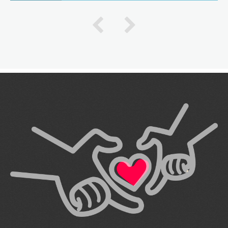
Fundación Social por Bogotá desde hace más de 28
años en Altos de Cazucá, Soacha Cundinamarca y
Ciudad Bolívar, le han permitido identificar la
ausencia de programas técnicos alternativos para la
población del sector y que los jóvenes adolescentes
de estas zonas, que adelantan sus estudios básicos
secundarios, no cuentan con acceso a
oportunidades que les permitan optimizar su
tiempo libre y alejarlos de las dificultades sociales
propias de las zonas. En este sentido, se concibe
esta iniciativa, como una manera de brindar a la
comunidad oportunidades de aprovechamiento del
tiempo libre y de formación productiva hacia lo
laboral. ¿Qué? Realizaremos el montaje, dotación y
administración de un Aula de Sistemas a beneficio
de la comunidad de Quiba Guaval, Ciudad Bolívar.